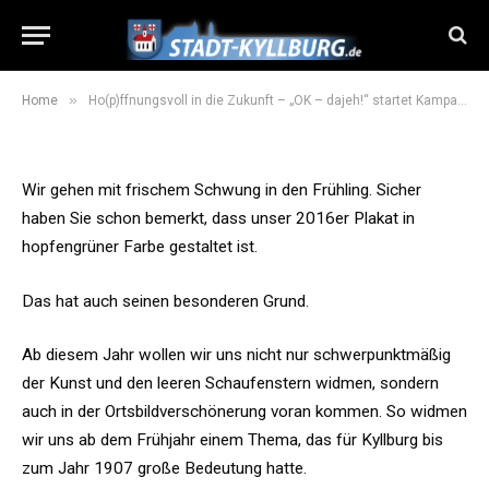
Ho(p)ffnungsvoll in die Zukunft –
„OK – dajeh!“ startet Kampagne
6. April 2016
3 Mins Read
»
Home
Ho(p)ffnungsvoll in die Zukunft – „OK – dajeh!“ startet Kampagne
Wir gehen mit frischem Schwung in den Frühling. Sicher
haben Sie schon bemerkt, dass unser 2016er Plakat in
hopfengrüner Farbe gestaltet ist.
Das hat auch seinen besonderen Grund.
Ab diesem Jahr wollen wir uns nicht nur schwerpunktmäßig
der Kunst und den leeren Schaufenstern widmen, sondern
auch in der Ortsbildverschönerung voran kommen. So widmen
wir uns ab dem Frühjahr einem Thema, das für Kyllburg bis
zum Jahr 1907 große Bedeutung hatte.