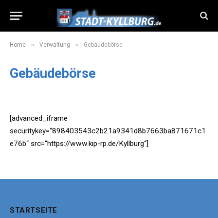
»
»
Home
Verwaltung
Gebäudebörse
Gebäudebörse
>>Die Gebäudebörse in einem neuen Fenster öffen<<
[advanced_iframe
securitykey=“898403543c2b21a9341d8b7663ba871671c1
e76b“ src=“https://www.kip-rp.de/Kyllburg“]
STARTSEITE