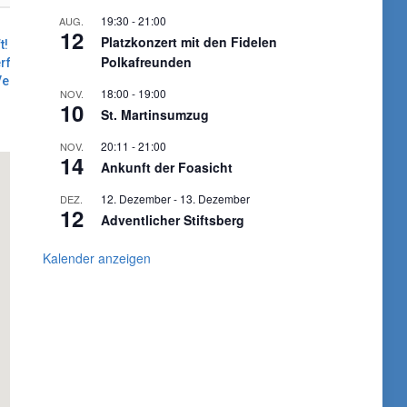
19:30
-
21:00
AUG.
12
Platzkonzert mit den Fidelen
ft! Kirmes
750 Jahre Stiftskirche
Polkafreunden
fest der
Kyllburg bei Youtube
Vereine
25. Mai 2026
18:00
-
19:00
NOV.
10
St. Martinsumzug
KONZERT
VER
20:11
-
21:00
NOV.
14
Ankunft der Foasicht
12. Dezember
-
13. Dezember
DEZ.
12
Adventlicher Stiftsberg
Kalender anzeigen