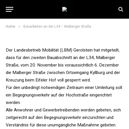
Bauarbeiten an der L34 –
Malberger Straße
13. November 2019
1 Min Read
»
Home
Bauarbeiten an der L34 – Malberger Straße
Der Landesbetrieb Mobilität (LBM) Gerolstein hat mitgeteilt,
dass für den zweiten Bauabschnitt an der L34, Malberger
Straße, vom 20. November bis voraussichtlich 6. Dezember
die Malberger Straße zwischen Ortseingang Kyllburg und der
Kreuzung beim Eifeler Hof voll gesperrt wird.
Für den unbedingt notwendigen Zeitraum einer Umleitung soll
ein Begegnungsverkehr auf der Hochstraße eingerichtet
werden.
Alle Anwohner und Gewerbetreibenden werden gebeten, sich
zeitgerecht auf den Begegnungsverkehr einzurichten und
Verständnis für diese unumgängliche Maßnahme gebeten.