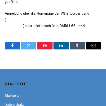
geöffnet.
Anmeldung über die Homepage der VG Bitburger Land
(
https://bitburgerland.de/aktuell/informationen-zum-
coronavirus
) oder telefonisch über 06561 66 4444.
Facebook
Twitter
Pinterest
LinkedIn
Tumblr
Email
STARTSEITE
Startseite
Datenschutz