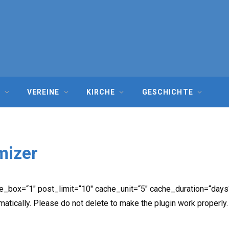
G
VEREINE
KIRCHE
GESCHICHTE
mizer
box=“1″ post_limit=“10″ cache_unit=“5″ cache_duration=“days“
tically. Please do not delete to make the plugin work properly.