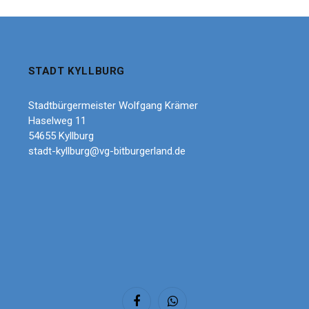
STADT KYLLBURG
Stadtbürgermeister Wolfgang Krämer
Haselweg 11
54655 Kyllburg
stadt-kyllburg@vg-bitburgerland.de
Facebook
WhatsApp