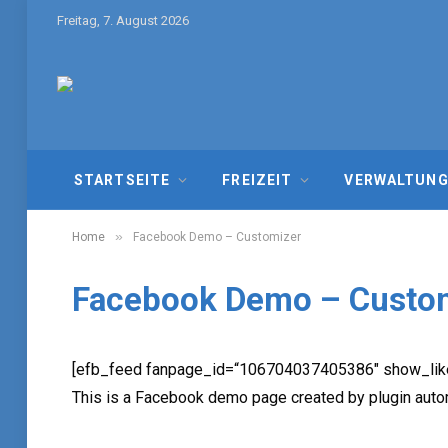
Freitag, 7. August 2026
STARTSEITE
FREIZEIT
VERWALTUN
»
Home
Facebook Demo – Customizer
Facebook Demo – Custo
[efb_feed fanpage_id=“106704037405386″ show_like_
This is a Facebook demo page created by plugin automa