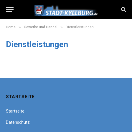
»
»
Home
Gewerbe und Handel
Dienstleistungen
Dienstleistungen
STARTSEITE
Startseite
Datenschutz