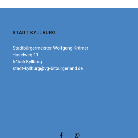
STADT KYLLBURG
Stadtbürgermeister Wolfgang Krämer
Haselweg 11
54655 Kyllburg
stadt-kyllburg@vg-bitburgerland.de
Facebook
WhatsApp