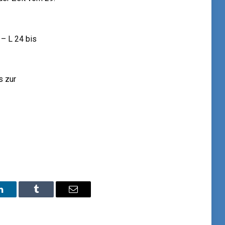
 – L 24 bis
s zur
LinkedIn
Tumblr
Email