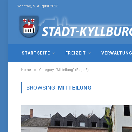
Sonntag, 9. August 2026
STARTSEITE
FREIZEIT
VERWALTUN
»
Home
Category: "Mitteilung" (Page 3)
BROWSING:
MITTEILUNG