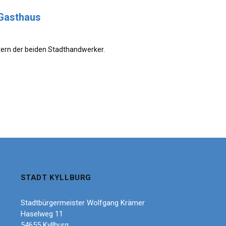
 Gasthaus
ern der beiden Stadthandwerker.
STADT KYLLBURG
Stadtbürgermeister Wolfgang Krämer
Haselweg 11
54655 Kyllburg