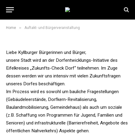
Auftakt- und
Bürgerveranstaltung
25. März 2017
1 Min Read
»
Home
Auftakt- und Bürgerveranstaltung
Liebe Kyllburger Bürgerinnen und Bürger,
unsere Stadt wird an der Dorfentwicklungs-Initiative des
Eifelkreises „Zukunfts-Check Dorf“ teilnehmen. Im Zuge
dessen werden wir uns intensiv mit vielen Zukunftsfragen
unseres Dorfes beschäftigen.
Im Prozess wird es sowohl um bauliche Fragestellungen
(Gebäudeleerstände, Dorfkern-Revitalisierung,
Baulandmobilisierung, Gemeindehaus) als auch um soziale
(z.B. Schaffung von Programmen für Jugend, Familien und
Senioren) und infrastrukturelle (Barrierefreiheit, Angebote des
öffentlichen Nahverkehrs) Aspekte gehen.