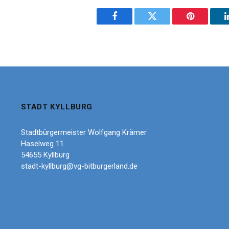
Facebook
Twitter
Pinterest
STADT KYLLBURG
Stadtbürgermeister Wolfgang Krämer
Haselweg 11
54655 Kyllburg
stadt-kyllburg@vg-bitburgerland.de