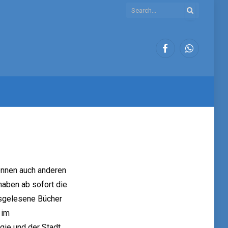
Facebook
WhatsApp
önnen auch anderen
haben ab sofort die
usgelesene Bücher
 im
gie und der Stadt