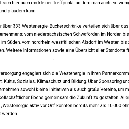
lt sich hier auch ein kleiner Treffpunkt, an dem man auch ein wen
nd plaudern kann.
er über 333 Westenergie-Bücherschränke verteilen sich über da
ternehmens: vom niedersächsischen Schwaförden im Norden bis
im Süden, vom nordrhein-westfälischen Alsdorf im Westen bis
. Weitere Informationen sowie eine Übersicht aller Standorte f
gie.de/buecherschraenke
.
ersorgung engagiert sich die Westenergie in ihren Partnerkommun
, Kultur, Soziales, Klimaschutz und Bildung. Über Sponsoring u
ternehmen sowohl kleine Initiativen als auch große Vereine, um
sellschaftlicher Ebene gemeinsam die Zukunft zu gestalten. Allei
ve „Westenergie aktiv vor Ort“ konnten bereits mehr als 10.000 eh
t werden.