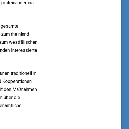
ig miteinander ins
s gesamte
 zum rheinland-
 zum westfälischen
inden Interessierte
en traditionell in
nd Kooperationen
 mit den Maßnahmen
n über die
renamtliche