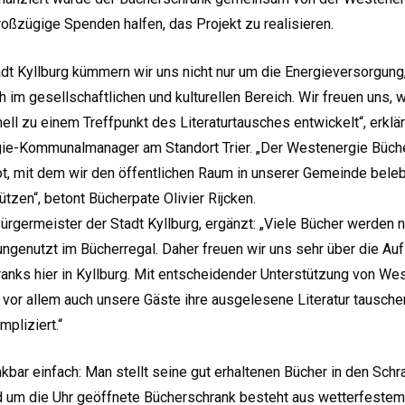
roßzügige Spenden halfen, das Projekt zu realisieren.
adt Kyllburg kümmern wir uns nicht nur um die Energieversorgung
 im gesellschaftlichen und kulturellen Bereich. Wir freuen uns, 
ll zu einem Treffpunkt des Literaturtausches entwickelt“, erklär
e-Kommunalmanager am Standort Trier. „Der Westenergie Bücher
t, mit dem wir den öffentlichen Raum in unserer Gemeinde beleb
ützen“, betont Bücherpate Olivier Rijcken.
rgermeister der Stadt Kyllburg, ergänzt: „Viele Bücher werden n
ngenutzt im Bücherregal. Daher freuen wir uns sehr über die Auf
anks hier in Kyllburg. Mit entscheidender Unterstützung von Wes
 vor allem auch unsere Gäste ihre ausgelesene Literatur tausche
pliziert.“
kbar einfach: Man stellt seine gut erhaltenen Bücher in den Sch
nd um die Uhr geöffnete Bücherschrank besteht aus wetterfestem