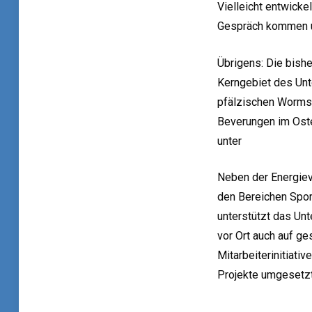
Vielleicht entwicke
Gespräch kommen u
Übrigens: Die bish
Kerngebiet des Un
pfälzischen Worms 
Beverungen im Osten
unter
www.westener
Neben der Energiev
den Bereichen Sport
unterstützt das Un
vor Ort auch auf ge
Mitarbeiterinitiati
Projekte umgesetz