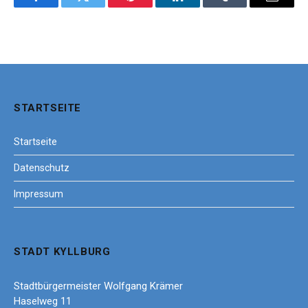
Facebook
Twitter
Pinterest
LinkedIn
Tumblr
Email
STARTSEITE
Startseite
Datenschutz
Impressum
STADT KYLLBURG
Stadtbürgermeister Wolfgang Krämer
Haselweg 11