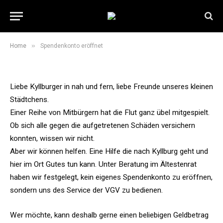
Spendenkonto eröffnet
26. Juli 2021
1 Min Read
»
Home
Spendenkonto eröffnet
Liebe Kyllburger in nah und fern, liebe Freunde unseres kleinen
Städtchens.
Einer Reihe von Mitbürgern hat die Flut ganz übel mitgespielt.
Ob sich alle gegen die aufgetretenen Schäden versichern
konnten, wissen wir nicht.
Aber wir können helfen. Eine Hilfe die nach Kyllburg geht und
hier im Ort Gutes tun kann. Unter Beratung im Ältestenrat
haben wir festgelegt, kein eigenes Spendenkonto zu eröffnen,
sondern uns des Service der VGV zu bedienen.
Wer möchte, kann deshalb gerne einen beliebigen Geldbetrag